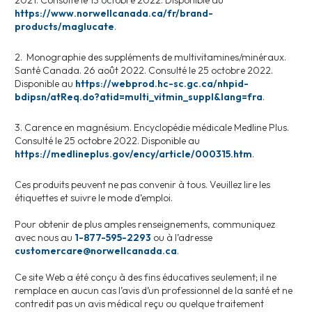
2021. Consulté le 13 octobre 2022. Disponible au
https://www.norwellcanada.ca/fr/brand-
products/maglucate
.
2. Monographie des suppléments de multivitamines/minéraux.
Santé Canada. 26 août 2022. Consulté le 25 octobre 2022.
Disponible au
https://webprod.hc-sc.gc.ca/nhpid-
bdipsn/atReq.do?atid=multi_vitmin_suppl&lang=fra
.
3. Carence en magnésium. Encyclopédie médicale Medline Plus.
Consulté le 25 octobre 2022. Disponible au
https://medlineplus.gov/ency/article/000315.htm
.
Ces produits peuvent ne pas convenir à tous. Veuillez lire les
étiquettes et suivre le mode d’emploi.
Pour obtenir de plus amples renseignements, communiquez
avec nous au
1-877-595-2293
ou à l’adresse
customercare@norwellcanada.ca
.
Ce site Web a été conçu à des fins éducatives seulement; il ne
remplace en aucun cas l’avis d’un professionnel de la santé et ne
contredit pas un avis médical reçu ou quelque traitement