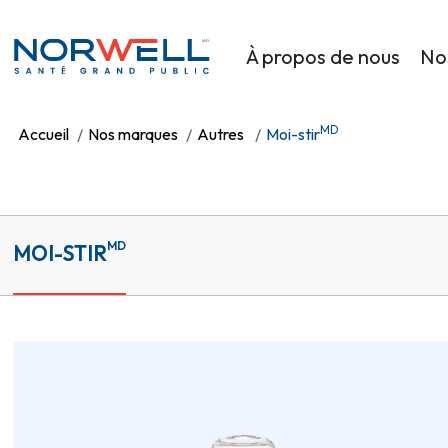
Skip to main content
MD
À propos de nous
No
MD
Accueil
Nos marques
Autres
Moi-stir
MD
MOI-STIR