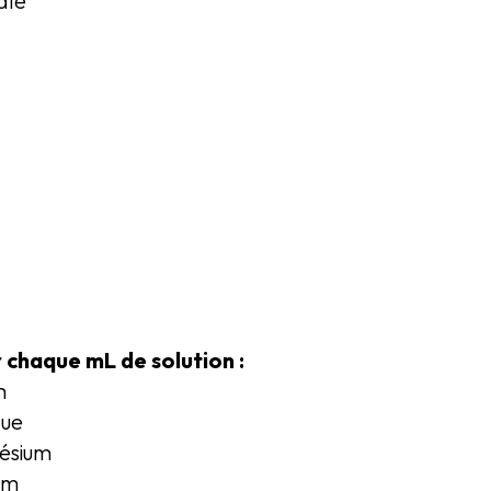
ale
 chaque mL de solution :
m
que
ésium
um