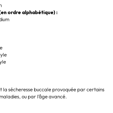
m
(en ordre alphabétique) :
dium
le
yle
yle
 la sécheresse buccale provoquée par certains
maladies, ou par l’âge avancé.