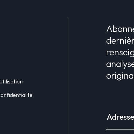
Abonne
dernièr
rensei
analyse
origina
utilisation
confidentialité
e