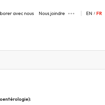
aborer avec nous
Nous joindre
EN
FR
oentérologie):