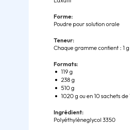
Laxatif
Forme:
Poudre pour solution orale
Teneur:
Chaque gramme contient : 1 g
Formats:
119 g
238 g
510 g
1020 g ou en 10 sachets de
Ingrédient:
Polyéthylèneglycol 3350