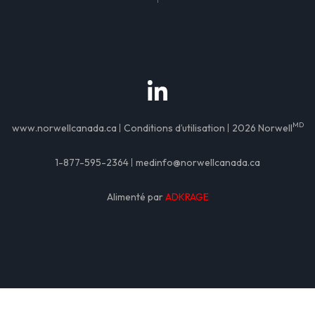
MD
www.norwellcanada.ca
Conditions d’utilisation
2026 Norwell
1-877-595-2364
medinfo@norwellcanada.ca
Alimenté par
ADKRAGE