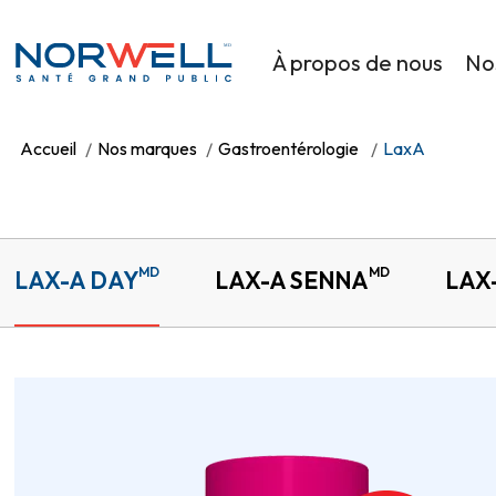
Skip to main content
MD
À propos de nous
No
Accueil
Nos marques
Gastroentérologie
LaxA
MD
MD
LAX-A DAY
LAX-A SENNA
LAX